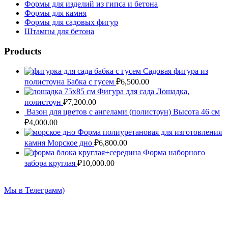
Формы для изделий из гипса и бетона
Формы для камня
Формы для садовых фигур
Штампы для бетона
Имя
*
Products
Email
*
Садовая фигура из
полистоуна Бабка с гусем
₽
6,500.00
Сайт
Фигура для сада Лошадка,
полистоун
₽
7,200.00
Вазон для цветов с ангелами (полистоун) Высота 46 см
₽
4,000.00
Форма полиуретановая для изготовления
камня Морское дно
₽
6,800.00
Форма наборного
забора круглая
₽
10,000.00
Мы в Телеграмм)