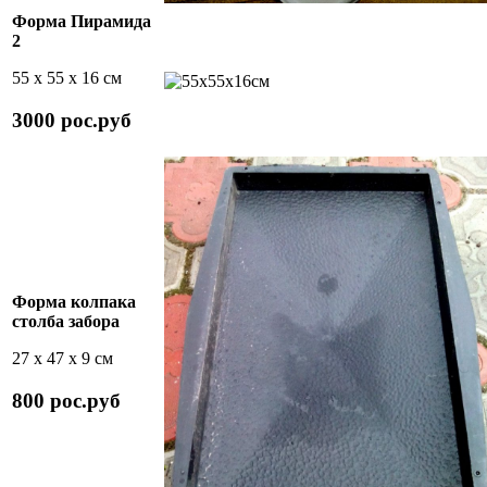
Форма Пирамида
2
55 х 55 х 16 см
3000 рос.руб
Форма колпака
столба забора
27 х 47 х 9 см
800 рос.руб