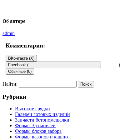
Об авторе
admin
Комментарии:
ВКонтакте (
X
)
Facebook (
)
Обычные (0)
Найти:
Добавить комментарий
Рубрики
Ваш адрес email не будет опубликован.
Обязательные поля
помечены
*
Высокие грядки
Галереи готовых изделий
Комментарий
*
Запчасти бетономешалки
Формы 3д панелей
Формы блоков забора
Формы вазонов и кашпо