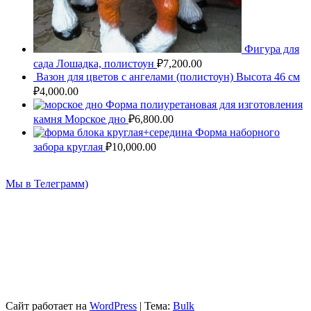
Фигура для
сада Лошадка, полистоун
₽
7,200.00
Вазон для цветов с ангелами (полистоун) Высота 46 см
₽
4,000.00
Форма полиуретановая для изготовления
камня Морское дно
₽
6,800.00
Форма наборного
забора круглая
₽
10,000.00
Мы в Телеграмм)
Сайт работает на
WordPress
|
Тема:
Bulk