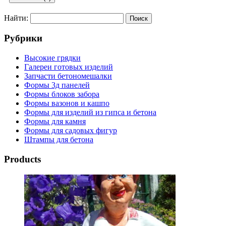
Найти:
Добавить комментарий
Рубрики
Ваш адрес email не будет опубликован.
Обязательные поля
помечены
*
Высокие грядки
Галереи готовых изделий
Комментарий
*
Запчасти бетономешалки
Формы 3д панелей
Формы блоков забора
Формы вазонов и кашпо
Формы для изделий из гипса и бетона
Формы для камня
Формы для садовых фигур
Штампы для бетона
Имя
*
Products
Email
*
Сайт