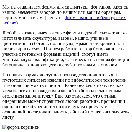
Мы изготавливаем формы для скульптуры, фонтанов, вазонов,
кашпо, элементов заборов по нашим или вашим образцам,
чертежам и эскизам. (Цены на
формы вазонов в белорусских
рублях
)
Любой заказчик, имея готовые формы изделий, сможет легко
изготавливать скульптуры, вазоны, кашпо, уличные
цветочницы из бетона, полистоуна, мраморной крошки или
полиэфирных смол. Причем работники, задействованные на
участке с готовыми формами изделий, смогут иметь
минимальную квалификацию, фактически выполняя функции
бетонщика, заполняющего опалубки готовым раствором.
На наших формах доступно производство полнотелых и
пустотелых литьевых изделий по вибролитьевой технологии
и технологии «мытый бетон». Ранее она была известна, как
«технология производства изделий из бетона с частичным
оголением заполнителя.» Еще раз отмечаем, что с этими
операциями может справиться любой работник, прошедший
однодневное обучение технологическим приемам и
освоивший последовательность действий по несложному чек-
листу.