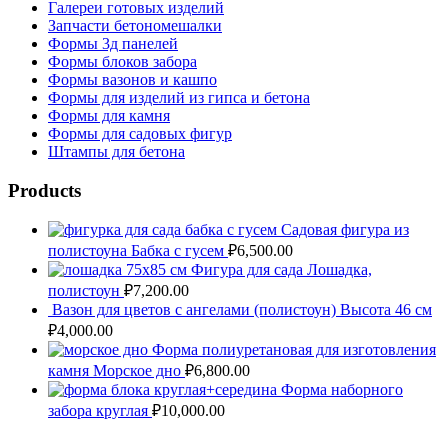
Галереи готовых изделий
Комментарий
*
Запчасти бетономешалки
Формы 3д панелей
Формы блоков забора
Формы вазонов и кашпо
Формы для изделий из гипса и бетона
Формы для камня
Формы для садовых фигур
Штампы для бетона
Имя
*
Products
Email
*
Садовая фигура из
полистоуна Бабка с гусем
₽
6,500.00
Сайт
Фигура для сада Лошадка,
полистоун
₽
7,200.00
Вазон для цветов с ангелами (полистоун) Высота 46 см
₽
4,000.00
Форма полиуретановая для изготовления
камня Морское дно
₽
6,800.00
Форма наборного
забора круглая
₽
10,000.00