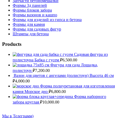
Запчасти бетономешалки
Формы 3д панелей
Формы блоков забора
Формы вазонов и кашпо
Формы для изделий из гипса и бетона
Формы для камня
Формы для садовых фигур
Штампы для бетона
Products
Садовая фигура из
полистоуна Бабка с гусем
₽
6,500.00
Фигура для сада Лошадка,
полистоун
₽
7,200.00
Вазон для цветов с ангелами (полистоун) Высота 46 см
₽
4,000.00
Форма полиуретановая для изготовления
камня Морское дно
₽
6,800.00
Форма наборного
забора круглая
₽
10,000.00
Мы в Телеграмм)