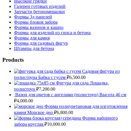
Высокие грядки
Галереи готовых изделий
Запчасти бетономешалки
Формы 3д панелей
Формы блоков забора
Формы вазонов и кашпо
Формы для изделий из гипса и бетона
Формы для камня
Формы для садовых фигур
Штампы для бетона
Products
Садовая фигура из
полистоуна Бабка с гусем
₽
6,500.00
Фигура для сада Лошадка,
полистоун
₽
7,200.00
Вазон для цветов с ангелами (полистоун) Высота 46 см
₽
4,000.00
Форма полиуретановая для изготовления
камня Морское дно
₽
6,800.00
Форма наборного
забора круглая
₽
10,000.00