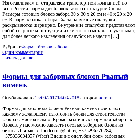
Изготавливаем и отправляем транспортной компанией по
всей России формы для блоков забора с фактурой Скала.
Размеры готовых блоков забора 30 х 30 х 20 см и 40 х 20 х 20
см В формах блока забора Скала наружные опалубки
раскрываются шарнирно. Внутренние опалубки представляют
собой сварные конструкции из листового металла с уклонами,
для более легкого извлечения опалубок из изделия […]
Рубрика:
Формы блоков забора
Один комментарий
Читать дальше
Формы для заборных блоков Рваный
камень
Опубликовано
13/09/2017
14/03/2018
автором
admin
Формы для заборных блоков Рваный камень позволяют
каждому желающему изготовить блоки для строительства
забора самостоятельно. Кроме различных форм для заборных
блоков, у нас можно заказать готовые заборные блоки из
бетона Для заказа foodcomp@tut.by, +375296276284,
+375336034357 (viber) Внешние опалубки форм заборных