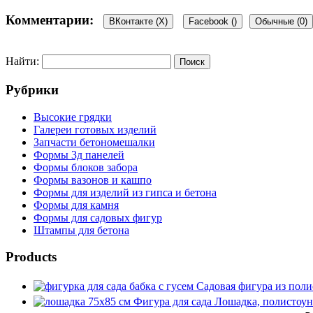
Комментарии:
ВКонтакте (
X
)
Facebook (
)
Обычные (0)
Найти:
Добавить комментарий
Рубрики
Ваш адрес email не будет опубликован.
Обязательные поля пом
Высокие грядки
Галереи готовых изделий
Запчасти бетономешалки
Формы 3д панелей
Формы блоков забора
Формы вазонов и кашпо
Формы для изделий из гипса и бетона
Комментарий
*
Формы для камня
Формы для садовых фигур
Имя
*
Штампы для бетона
Email
*
Products
Сайт
Садовая фигура из поли
Фигура для сада Лошадка, полистоун