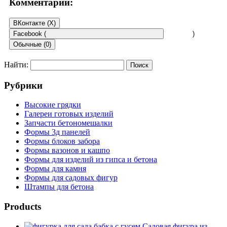
Комментарии:
ВКонтакте (
X
)
Facebook (
)
Обычные (0)
Найти:
Добавить комментарий
Рубрики
Ваш адрес email не будет опубликован.
Обязательные поля
помечены
*
Высокие грядки
Галереи готовых изделий
Комментарий
*
Запчасти бетономешалки
Формы 3д панелей
Формы блоков забора
Формы вазонов и кашпо
Формы для изделий из гипса и бетона
Формы для камня
Формы для садовых фигур
Штампы для бетона
Имя
*
Products
Email
*
Садовая фигура из