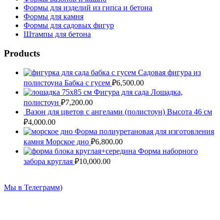
Формы для изделий из гипса и бетона
Формы для камня
Формы для садовых фигур
Штампы для бетона
Имя
*
Products
Email
*
Садовая фигура из
полистоуна Бабка с гусем
₽
6,500.00
Сайт
Фигура для сада Лошадка,
полистоун
₽
7,200.00
Вазон для цветов с ангелами (полистоун) Высота 46 см
₽
4,000.00
Форма полиуретановая для изготовления
камня Морское дно
₽
6,800.00
Форма наборного
забора круглая
₽
10,000.00
Мы в Телеграмм)