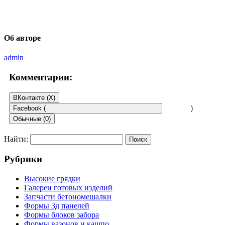
Об авторе
admin
Комментарии:
ВКонтакте (
X
)
Facebook (
)
Обычные (0)
Найти:
Добавить комментарий
Рубрики
Ваш адрес email не будет опубликован.
Обязательные поля
помечены
*
Высокие грядки
Галереи готовых изделий
Комментарий
*
Запчасти бетономешалки
Формы 3д панелей
Формы блоков забора
Формы вазонов и кашпо