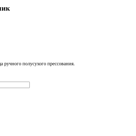
чик
да ручного полусухого прессования.