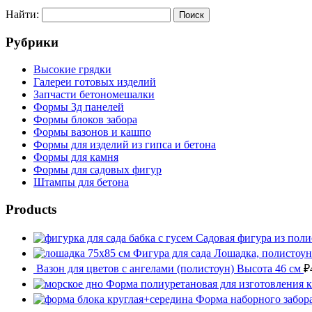
Найти:
Рубрики
Высокие грядки
Галереи готовых изделий
Запчасти бетономешалки
Формы 3д панелей
Формы блоков забора
Формы вазонов и кашпо
Формы для изделий из гипса и бетона
Формы для камня
Формы для садовых фигур
Штампы для бетона
Products
Садовая фигура из поли
Фигура для сада Лошадка, полистоун
Вазон для цветов с ангелами (полистоун) Высота 46 см
₽
Форма полиуретановая для изготовления 
Форма наборного забора