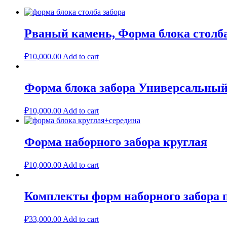
There are no reviews yet.
Be the first to review “Формы для блоков забора Узкий кирпичик
Рваный камень, Форма блока столба
Ваш адрес email не будет опубликован.
Обязательные поля пом
₽
10,000.00
Add to cart
Your rating
*
Форма блока забора Универсальны
₽
10,000.00
Add to cart
Your review
*
Форма наборного забора круглая
Name
*
₽
10,000.00
Add to cart
Email
*
Комплекты форм наборного забора 
₽
33,000.00
Add to cart