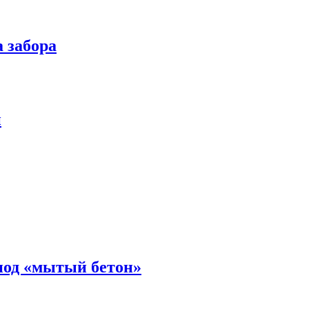
”
 забора
ечены
*
й
под «мытый бетон»