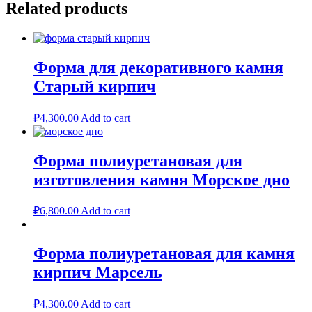
Reviews
Related products
There are no reviews yet.
Be the first to review “Как самому сделать камень для фасада.
Форма для декоративного камня
Форма камня Тонкий пласт.”
Старый кирпич
Ваш адрес email не будет опубликован.
Обязательные поля
помечены
*
₽
4,300.00
Add to cart
Your rating
*
Форма полиуретановая для
Your review
*
изготовления камня Морское дно
₽
6,800.00
Add to cart
Форма полиуретановая для камня
кирпич Марсель
Name
*
Email
*
₽
4,300.00
Add to cart