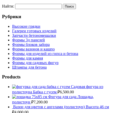
Найти:
Рубрики
Высокие грядки
Галереи готовых изделий
Запчасти бетономешалки
Формы 3д панелей
Формы блоков забора
Формы вазонов и кашпо
Формы для изделий из гипса и бетона
Формы для камня
Формы для садовых фигур
Штампы для бетона
Products
Садовая фигура из
полистоуна Бабка с гусем
₽
6,500.00
Фигура для сада Лошадка,
полистоун
₽
7,200.00
Вазон для цветов с ангелами (полистоун) Высота 46 см
₽
4,000.00