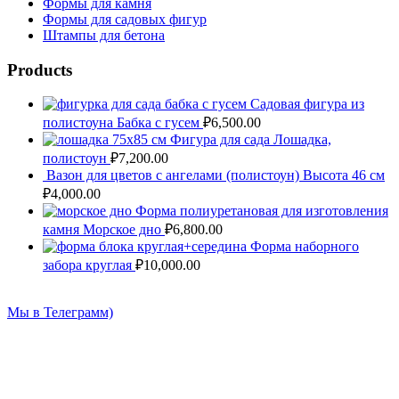
Формы для камня
Формы для садовых фигур
Штампы для бетона
Products
Садовая фигура из
полистоуна Бабка с гусем
₽
6,500.00
Фигура для сада Лошадка,
полистоун
₽
7,200.00
Вазон для цветов с ангелами (полистоун) Высота 46 см
₽
4,000.00
Форма полиуретановая для изготовления
камня Морское дно
₽
6,800.00
Форма наборного
забора круглая
₽
10,000.00
Мы в Телеграмм)