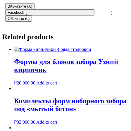
ВКонтакте (
X
)
Facebook (
)
Обычные (0)
Reviews
Related products
There are no reviews yet.
Be the first to review “Рваный камень, Форма блока столба
Формы для блоков забора Узкий
забора”
кирпичик
Ваш адрес email не будет опубликован.
Обязательные поля
помечены
*
₽
20,000.00
Add to cart
Your rating
*
Комплекты форм наборного забора
Your review
*
под «мытый бетон»
₽
33,000.00
Add to cart